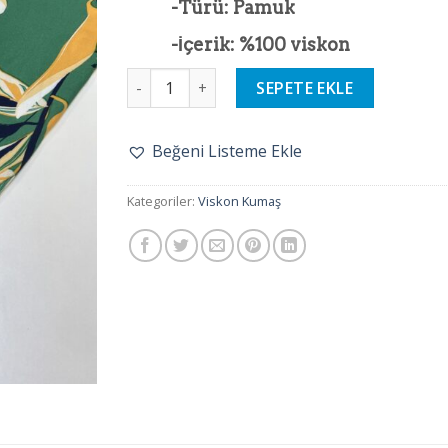
-Türü: Pamuk
-İçerik: %100 viskon
Gabia Viskon Kumaş adet
SEPETE EKLE
Beğeni Listeme Ekle
Kategoriler:
Viskon Kumaş