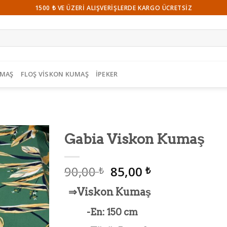
1500 ₺ VE ÜZERI ALIŞVERIŞLERDE KARGO ÜCRETSIZ
UMAŞ
FLOŞ VISKON KUMAŞ
İPEKER
Gabia Viskon Kumaş
Beğeni
90,00
85,00
Listeme
₺
₺
Ekle
⇒Viskon Kumaş
-En: 150 cm