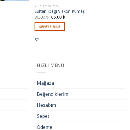
VISKON KUMAŞ
Sultan İpeği Viskon Kumaş
90,00
₺
85,00
₺
SEPETE EKLE
HIZLI MENÜ
Mağaza
Beğendiklerim
Hesabım
Sepet
Ödeme