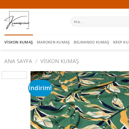
Skip
to
content
Ara:
VISKON KUMAŞ
MAROKEN KUMAŞ
BELMANDO KUMAŞ
KREP K
ANA SAYFA
/
VISKON KUMAŞ
İndirim!