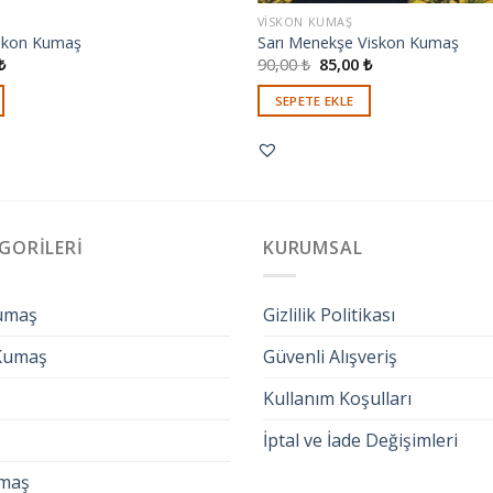
VISKON KUMAŞ
iskon Kumaş
Sarı Menekşe Viskon Kumaş
₺
90,00
₺
85,00
₺
SEPETE EKLE
GORILERI
KURUMSAL
umaş
Gizlilik Politikası
 Kumaş
Güvenli Alışveriş
Kullanım Koşulları
İptal ve İade Değişimleri
maş