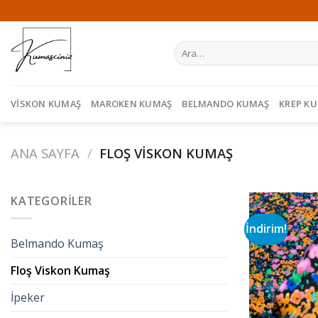
Skip
to
content
Ara:
VISKON KUMAŞ
MAROKEN KUMAŞ
BELMANDO KUMAŞ
KREP K
ANA SAYFA
/
FLOŞ VISKON KUMAŞ
KATEGORILER
İndirim!
Belmando Kumaş
Floş Viskon Kumaş
İpeker