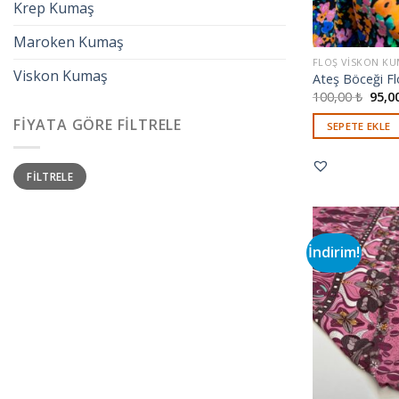
Krep Kumaş
Maroken Kumaş
FLOŞ VISKON K
Viskon Kumaş
Ateş Böceği Fl
100,00
₺
95,0
FIYATA GÖRE FILTRELE
SEPETE EKLE
En
En
FILTRELE
düşük
yüksek
fiyat
fiyat
İndirim!