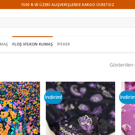
1500 ₺ VE ÜZERI ALIŞVERIŞLERDE KARGO ÜCRETSIZ
UMAŞ
FLOŞ VISKON KUMAŞ
İPEKER
Gösterilen 
İndirim!
İndiri