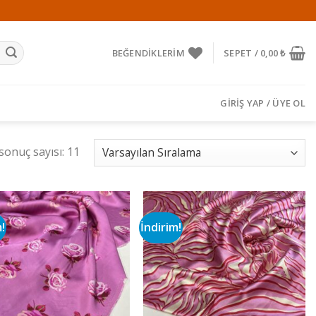
BEĞENDIKLERIM
SEPET /
0,00
₺
GIRIŞ YAP / ÜYE OL
sonuç sayısı: 11
m!
İndirim!