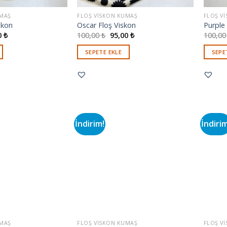
UMAŞ
FLOŞ VISKON KUMAŞ
FLOŞ V
skon
Oscar Floş Viskon
Purple
0
₺
100,00
₺
95,00
₺
100,0
SEPETE EKLE
SEPE
İndirim!
İndiri
UMAŞ
FLOŞ VISKON KUMAŞ
FLOŞ V