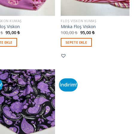
ISKON KUMAŞ
FLOŞ VISKON KUMAŞ
loş Viskon
Minka Floş Viskon
0
₺
95,00
₺
100,00
₺
95,00
₺
TE EKLE
SEPETE EKLE
m!
İndirim!