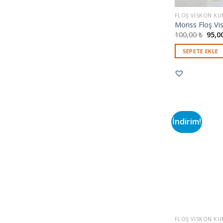
FLOŞ VISKON K
Moriss Floş Vi
100,00
₺
95,0
SEPETE EKLE
İndirim!
FLOŞ VISKON K