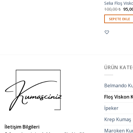
Selia Floş Visk
100,00
₺
95,0
SEPETE EKLE
ÜRÜN KATE
Belmando K
Floş Viskon
İpeker
Krep Kumaş
İletişim Bilgileri
Maroken Ku