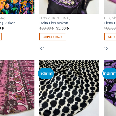
UMAŞ
FLOŞ VISKON KUMAŞ
FLOŞ V
oş Viskon
Dalia Floş Viskon
Eleny F
0
₺
100,00
₺
95,00
₺
100,0
SEPETE EKLE
SEPE
İndirim!
İndiri