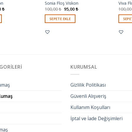
on
Sonia Floş Viskon
Viva Fl
0
₺
100,00
₺
95,00
₺
100,0
SEPETE EKLE
SEPE
GORILERI
KURUMSAL
umaş
Gizlilik Politikası
 Kumaş
Güvenli Alışveriş
Kullanım Koşulları
İptal ve İade Değişimleri
maş