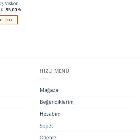
oş Viskon
0
₺
95,00
₺
TE EKLE
HIZLI MENÜ
Mağaza
Beğendiklerim
Hesabım
Sepet
Ödeme