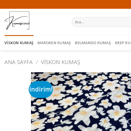
Skip
to
content
Ara:
VISKON KUMAŞ
MAROKEN KUMAŞ
BELMANDO KUMAŞ
KREP K
ANA SAYFA
/
VISKON KUMAŞ
İndirim!