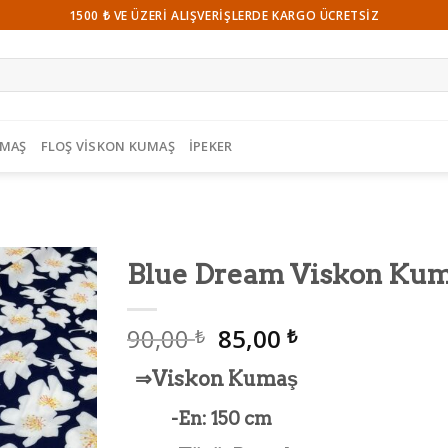
1500 ₺ VE ÜZERI ALIŞVERIŞLERDE KARGO ÜCRETSIZ
UMAŞ
FLOŞ VISKON KUMAŞ
İPEKER
Blue Dream Viskon Ku
Beğeni
90,00
85,00
Listeme
₺
₺
Ekle
⇒Viskon Kumaş
-En: 150 cm