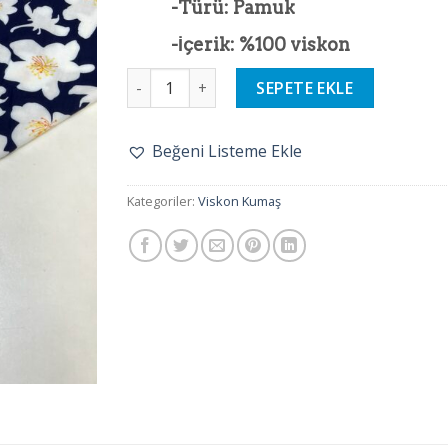
-Türü: Pamuk
-İçerik: %100 viskon
Blue Dream Viskon Kumaş adet
SEPETE EKLE
Beğeni Listeme Ekle
Kategoriler:
Viskon Kumaş