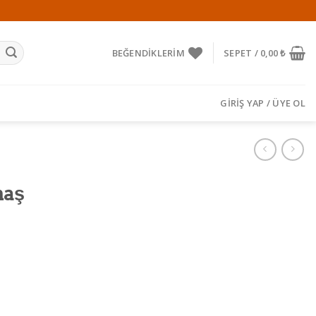
BEĞENDIKLERIM
SEPET /
0,00
₺
GIRIŞ YAP / ÜYE OL
maş