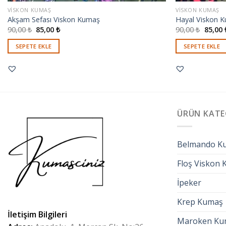
VISKON KUMAŞ
VISKON KUMAŞ
Akşam Sefası Viskon Kumaş
Hayal Viskon 
90,00
₺
85,00
₺
90,00
₺
85,00
SEPETE EKLE
SEPETE EKLE
ÜRÜN KATE
Belmando K
Floş Viskon
İpeker
Krep Kumaş
İletişim Bilgileri
Maroken Ku