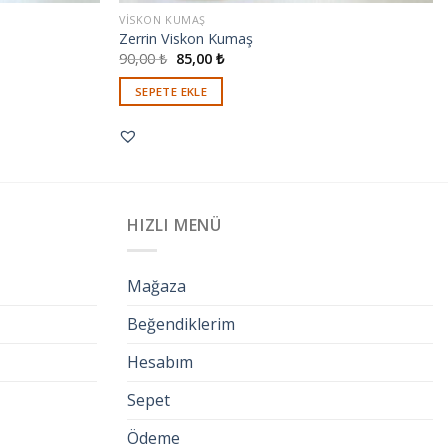
VISKON KUMAŞ
Zerrin Viskon Kumaş
90,00
₺
85,00
₺
SEPETE EKLE
HIZLI MENÜ
Mağaza
Beğendiklerim
Hesabım
Sepet
Ödeme