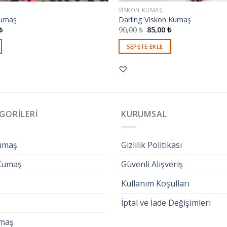
VISKON KUMAŞ
Kumaş
Darling Viskon Kumaş
₺
90,00
₺
85,00
₺
SEPETE EKLE
GORILERI
KURUMSAL
umaş
Gizlilik Politikası
 Kumaş
Güvenli Alışveriş
Kullanım Koşulları
İptal ve İade Değişimleri
maş