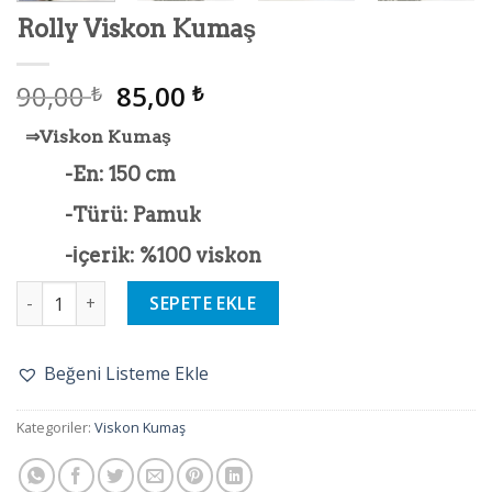
Rolly Viskon Kumaş
90,00
85,00
₺
₺
⇒Viskon Kumaş
-En: 150 cm
-Türü: Pamuk
-İçerik: %100 viskon
Rolly Viskon Kumaş adet
SEPETE EKLE
Beğeni Listeme Ekle
Kategoriler:
Viskon Kumaş